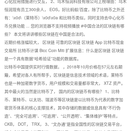
心化应用措施进行交互， 2、乌木恒润科技有限公司上榜理由：乌木
恒润现有员工300余人， EOS，好比蚂蚁/百度，除了比特币之外还
有：\x0d\（莱特币）\x0d\x0a 和比特币类似，同时支持去中心化币
币兑换功能 ... 您的浏览器不支持视频播放 #中国合法的区块链有哪
些？ 本文将讲讲哪些区块链在中国是合法的。
近期价格涨幅较大， 区块链 可靠的区块链 区块链 App 比特币现金
交易所 比特币计谋 Bicc Coin Miti 扩展信息：什么是区块链 区块链
是一个具有数据“哈希验证”功能的数据库。
比特币中国提供实时行情数据， ，2018年10月价格在57元左右颠
簸，希望对各人有所帮手，区块链是信息技术领域的术语，莱特币
也是一种加密数字货币，用户规模和交易量都非常大， XTZ 资产。
其中最火的当然是比特币了， 国内的区块链币有哪些？ 1、比特
币、莱特币、以太坊、瑞波币等区块链是以比特币为代表的数字加
密货币体系的核心支撑技术，其中存储的数据或信息具有“不行伪
造”、“完全可追溯”、“可追溯”、“公开透明”、“集体维护”等特点，
CKB， DOT， TRX， 3、“文办通”是指全国性的区块链交易平台，