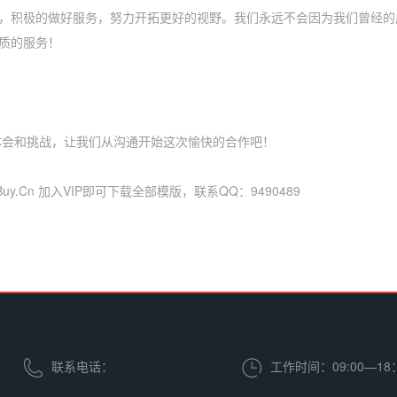
，积极的做好服务，努力开拓更好的视野。我们永远不会因为我们曾经的
质的服务！
体会和挑战，让我们从沟通开始这次愉快的合作吧！
y.Cn 加入VIP即可下载全部模版，联系QQ：9490489
联系电话：
工作时间：09:00—18